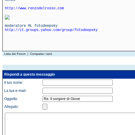
Renzo
http://www.renzodelrosso.com
moderatore ML fotodeepsky
http://it.groups.yahoo.com/group/fotodeepsky
Lista dei Forum
|
Compatta i rami
Rispondi a questo messaggio
Il tuo nome:
La tua e-mail:
Oggetto:
Allegato: