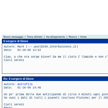
Nuovo messaggio
|
Torna all'inizio
|
Vai all'argomento
|
Ricerca
|
Entra
Il sorgere di Giove
Autore: Mark (---.pool8249.interbusiness.it)
Data: 01-26-06 12:52
Ciao, a che ora sorge Giove? Da me il cielo č limpido e non c
Cieli sereni
Re: Il sorgere di Giove
Autore:
astrofilo
Data: 01-26-06 14:46
Un po' prima delle due anticipando di circa 4 minuti ogni gio
Se vuoi i dati di tutti i pianeti (escluso Plutone) per il 20
Cieli sereni